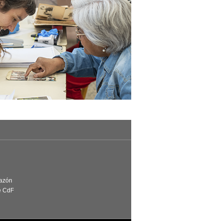
Razón
e CdF