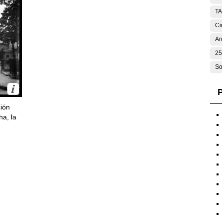
T
Ci
Ar
25
So
P
ción
ha, la