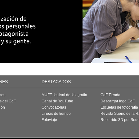
NES
DESTACADOS
nes
MUFF, festival de fotografía
CdF Tienda
as del CdF
Canal de YouTube
Descargar logo CdF
ión
Convocatorias
Escuelas de fotografía
Líneas de tiempo
Revista Sueño de la 
Fotoviaje
Recorrido 3D por Sed
a