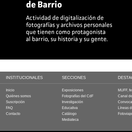
INSTITUCIONALES
SECCIONES
DESTA
Inicio
Exposiciones
MUFF, fes
Quiénes somos
Fotografías del CdF
Canal d
Suscripción
Investigación
Convoca
FAQ
Educativa
Líneas d
Contacto
Catálogo
Fotoviaj
Mediateca