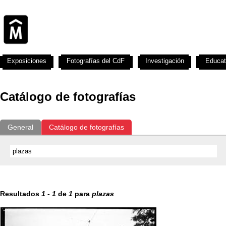
Exposiciones
Fotografías del CdF
Investigación
Educat
Catálogo de fotografías
General
Catálogo de fotografías
Resultados
1
-
1
de
1
para
plazas