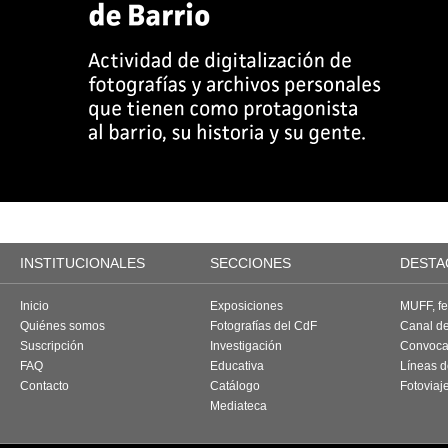
INSTITUCIONALES
SECCIONES
DESTA
Inicio
Exposiciones
MUFF, fes
Quiénes somos
Fotografías del CdF
Canal d
Suscripción
Investigación
Convoca
FAQ
Educativa
Líneas d
Contacto
Catálogo
Fotoviaj
Mediateca