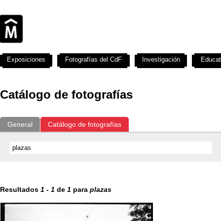
Exposiciones
Fotografías del CdF
Investigación
Educat
Catálogo de fotografías
General
Catálogo de fotografías
Resultados
1
-
1
de
1
para
plazas