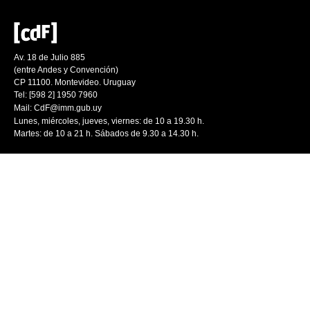
Av. 18 de Julio 885
(entre Andes y Convención)
CP 11100. Montevideo. Uruguay
Tel: [598 2] 1950 7960
Mail:
CdF@imm.gub.uy
Lunes, miércoles, jueves, viernes: de 10 a 19.30 h.
Martes: de 10 a 21 h. Sábados de 9.30 a 14.30 h.