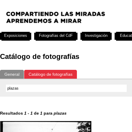
Exposiciones
Fotografías del CdF
Investigación
Educat
Catálogo de fotografías
General
Catálogo de fotografías
Resultados
1
-
1
de
1
para
plazas