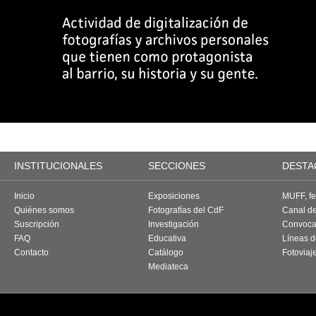
INSTITUCIONALES
SECCIONES
DESTA
Inicio
Exposiciones
MUFF, fes
Quiénes somos
Fotografías del CdF
Canal d
Suscripción
Investigación
Convoca
FAQ
Educativa
Líneas d
Contacto
Catálogo
Fotoviaj
Mediateca