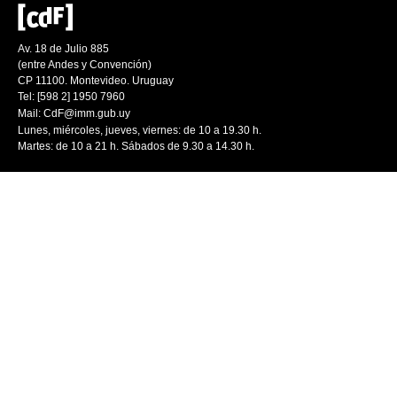
Av. 18 de Julio 885
(entre Andes y Convención)
CP 11100. Montevideo. Uruguay
Tel: [598 2] 1950 7960
Mail:
CdF@imm.gub.uy
Lunes, miércoles, jueves, viernes: de 10 a 19.30 h.
Martes: de 10 a 21 h. Sábados de 9.30 a 14.30 h.