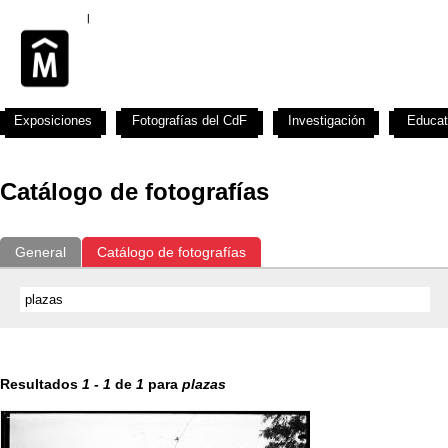
Exposiciones
Fotografías del CdF
Investigación
Educat
Catálogo de fotografías
General
Catálogo de fotografías
Resultados
1
-
1
de
1
para
plazas