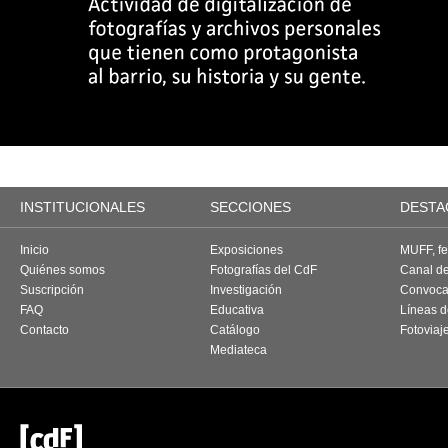
INSTITUCIONALES
SECCIONES
DESTA
Inicio
Exposiciones
MUFF, fes
Quiénes somos
Fotografías del CdF
Canal d
Suscripción
Investigación
Convoca
FAQ
Educativa
Líneas d
Contacto
Catálogo
Fotoviaj
Mediateca