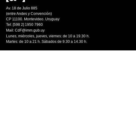
Av. 18 de Julio 885
(entre Andes y Convención)
CP 11100. Montevideo. Uruguay
Tel: [598 2] 1950 7960
Mail:
CdF@imm.gub.uy
Lunes, miércoles, jueves, viernes: de 10 a 19.30 h.
Martes: de 10 a 21 h. Sábados de 9.30 a 14.30 h.