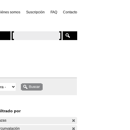
iénes somos
Suscripción
FAQ
Contacto
iltrado por
azas
rcunvalación