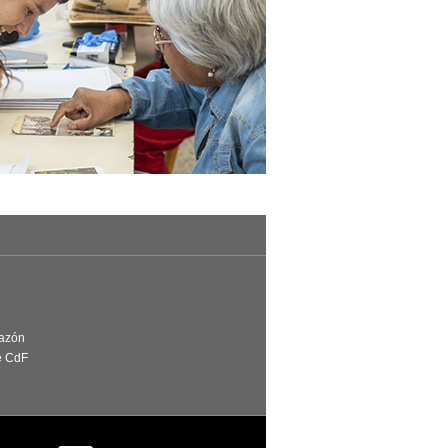
Razón
e CdF