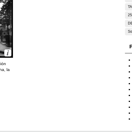
T
25
DE
So
P
ción
ha, la