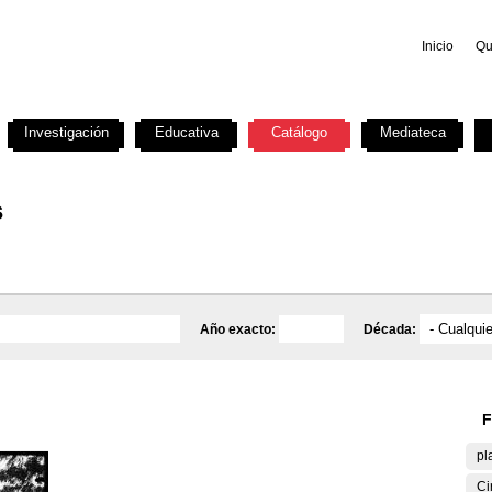
Inicio
Qu
Investigación
Educativa
Catálogo
Mediateca
s
Año exacto:
Década:
F
pl
Ci