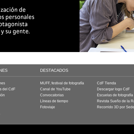
NES
DESTACADOS
nes
MUFF, festival de fotografía
CdF Tienda
as del CdF
Canal de YouTube
Descargar logo CdF
ión
Convocatorias
Escuelas de fotografía
Líneas de tiempo
Revista Sueño de la 
Fotoviaje
Recorrido 3D por Sed
a