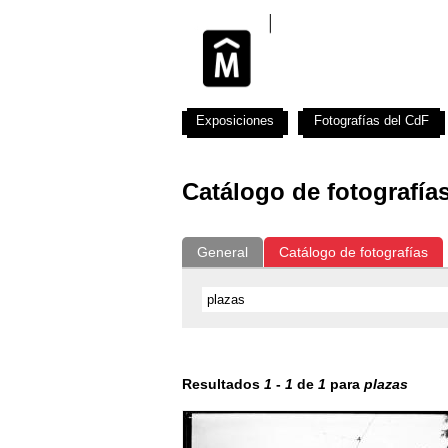
Exposiciones
Fotografías del CdF
Catálogo de fotografía
General
Catálogo de fotografías
Resultados
1
-
1
de
1
para
plazas