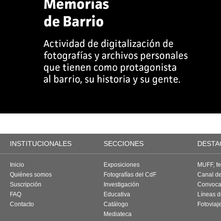
INSTITUCIONALES
SECCIONES
DESTA
Inicio
Exposiciones
MUFF, fes
Quiénes somos
Fotografías del CdF
Canal d
Suscripción
Investigación
Convoca
FAQ
Educativa
Líneas d
Contacto
Catálogo
Fotoviaj
Mediateca