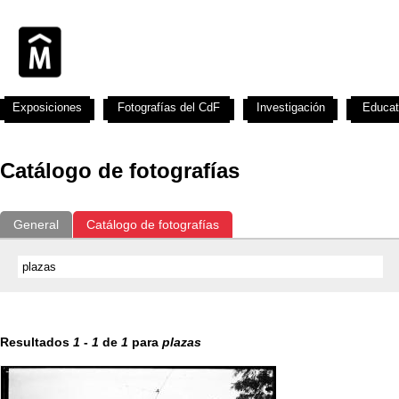
Exposiciones
Fotografías del CdF
Investigación
Educat
Catálogo de fotografías
General
Catálogo de fotografías
Resultados
1
-
1
de
1
para
plazas