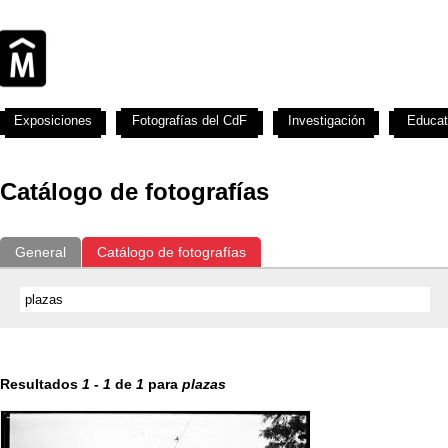
Exposiciones
Fotografías del CdF
Investigación
Educat
Catálogo de fotografías
General
Catálogo de fotografías
Resultados
1
-
1
de
1
para
plazas