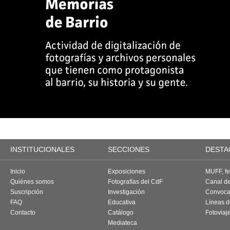
INSTITUCIONALES
SECCIONES
DESTA
Inicio
Exposiciones
MUFF, fes
Quiénes somos
Fotografías del CdF
Canal d
Suscripción
Investigación
Convoca
FAQ
Educativa
Líneas d
Contacto
Catálogo
Fotoviaj
Mediateca