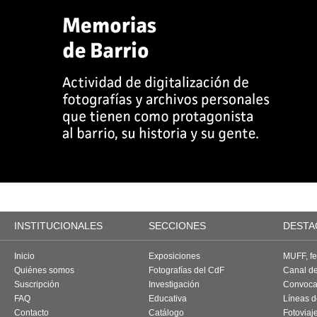
INSTITUCIONALES
SECCIONES
DESTA
Inicio
Exposiciones
MUFF, fes
Quiénes somos
Fotografías del CdF
Canal d
Suscripción
Investigación
Convoca
FAQ
Educativa
Líneas d
Contacto
Catálogo
Fotoviaj