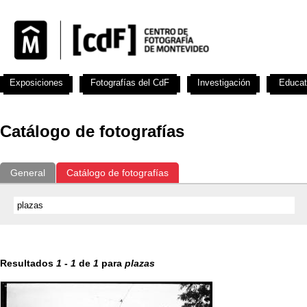
Exposiciones
Fotografías del CdF
Investigación
Educat
Catálogo de fotografías
General
Catálogo de fotografías
Resultados
1
-
1
de
1
para
plazas