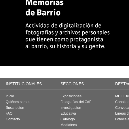
INSTITUCIONALES
SECCIONES
DESTA
Inicio
Exposiciones
MUFF, fes
Quiénes somos
Fotografías del CdF
Canal d
Suscripción
Investigación
Convoca
FAQ
Educativa
Líneas d
Contacto
Catálogo
Fotoviaj
Mediateca