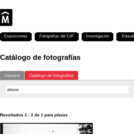
Exposiciones
Fotografías del CdF
Investigación
Educat
Catálogo de fotografías
General
Catálogo de fotografías
Resultados
1
-
1
de
1
para
plazas