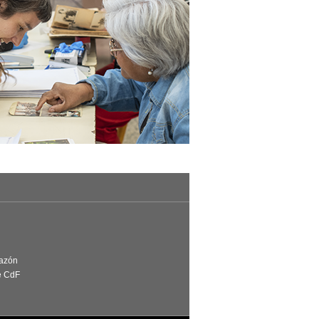
Razón
e CdF