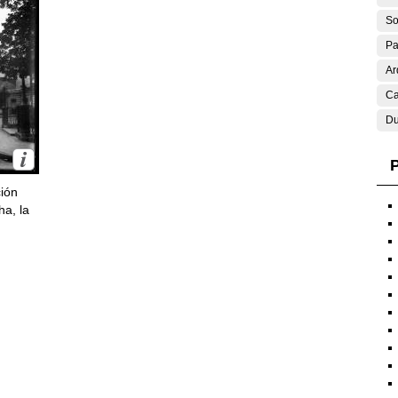
So
Pa
Ar
Ca
Du
P
ción
ha, la