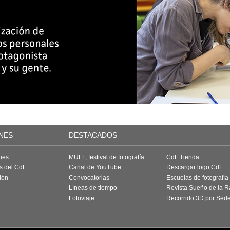
NES
DESTACADOS
nes
MUFF, festival de fotografía
CdF Tienda
as del CdF
Canal de YouTube
Descargar logo CdF
ión
Convocatorias
Escuelas de fotografía
Líneas de tiempo
Revista Sueño de la 
Fotoviaje
Recorrido 3D por Sed
a