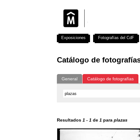
Exposiciones
Fotografías del CdF
Catálogo de fotografía
General
Catálogo de fotografías
Resultados
1
-
1
de
1
para
plazas