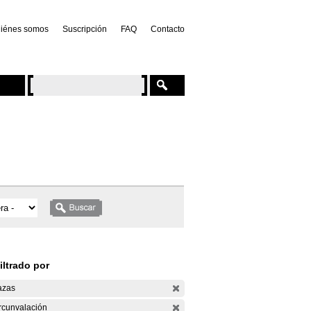
iénes somos
Suscripción
FAQ
Contacto
iltrado por
azas
rcunvalación