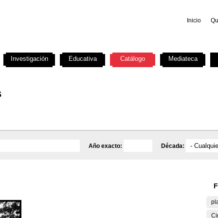
Inicio
Qu
Investigación
Educativa
Catálogo
Mediateca
s
Año exacto:
Década:
F
pl
Ci