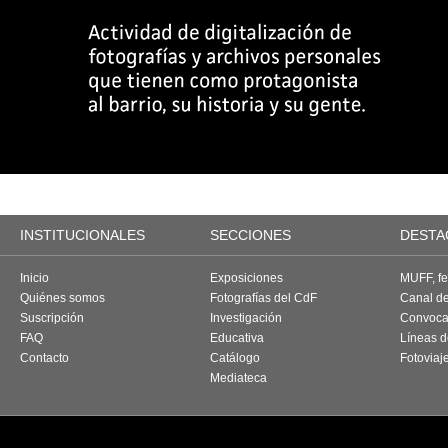
INSTITUCIONALES
SECCIONES
DESTA
Inicio
Exposiciones
MUFF, fes
Quiénes somos
Fotografías del CdF
Canal d
Suscripción
Investigación
Convoca
FAQ
Educativa
Líneas d
Contacto
Catálogo
Fotoviaj
Mediateca