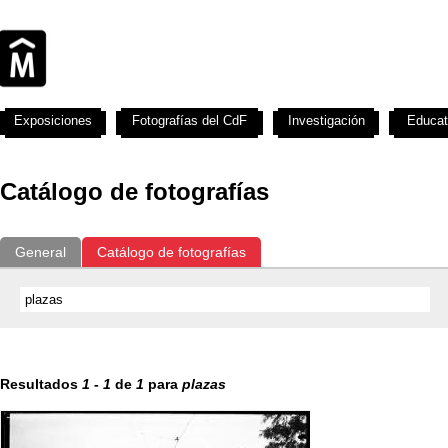
Exposiciones
Fotografías del CdF
Investigación
Educat
Catálogo de fotografías
General
Catálogo de fotografías
Resultados
1
-
1
de
1
para
plazas