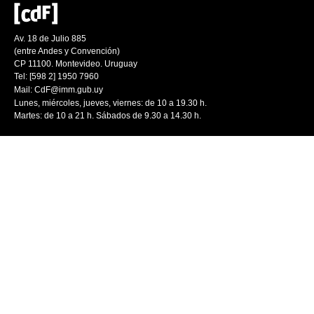
Av. 18 de Julio 885
(entre Andes y Convención)
CP 11100. Montevideo. Uruguay
Tel: [598 2] 1950 7960
Mail:
CdF@imm.gub.uy
Lunes, miércoles, jueves, viernes: de 10 a 19.30 h.
Martes: de 10 a 21 h. Sábados de 9.30 a 14.30 h.