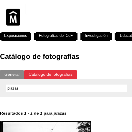
Exposiciones
Fotografías del CdF
Investigación
Educat
Catálogo de fotografías
General
Catálogo de fotografías
Resultados
1
-
1
de
1
para
plazas