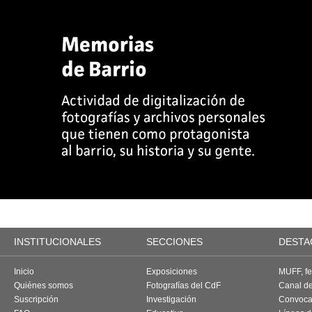
INSTITUCIONALES
SECCIONES
DESTA
Inicio
Exposiciones
MUFF, fes
Quiénes somos
Fotografías del CdF
Canal d
Suscripción
Investigación
Convoca