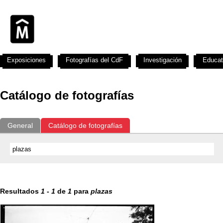
Exposiciones
Fotografías del CdF
Investigación
Educat
Catálogo de fotografías
General
Catálogo de fotografías
Resultados
1
-
1
de
1
para
plazas