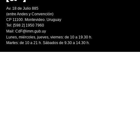
Av. 18 de Julio 885
(entre Andes y Convención)
CP 11100. Montevideo. Uruguay
Tel: [598 2] 1950 7960
Mail:
CdF@imm.gub.uy
Lunes, miércoles, jueves, viernes: de 10 a 19.30 h.
Martes: de 10 a 21 h. Sábados de 9.30 a 14.30 h.