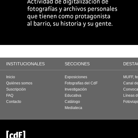
INSTITUCIONALES
SECCIONES
DESTA
Inicio
Exposiciones
MUFF, fes
Quiénes somos
Fotografías del CdF
Canal d
Suscripción
Investigación
Convoca
FAQ
Educativa
Líneas d
Contacto
Catálogo
Fotoviaj
Mediateca