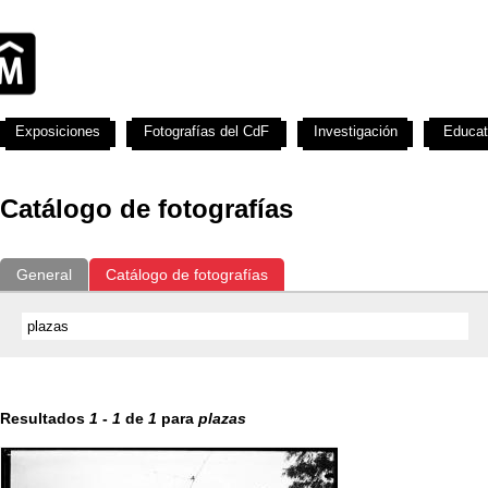
Exposiciones
Fotografías del CdF
Investigación
Educat
Catálogo de fotografías
General
Catálogo de fotografías
Resultados
1
-
1
de
1
para
plazas