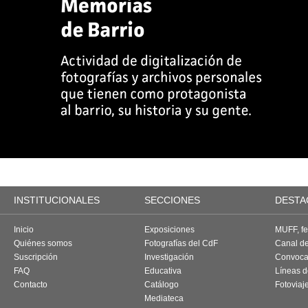
INSTITUCIONALES
SECCIONES
DESTA
Inicio
Exposiciones
MUFF, fes
Quiénes somos
Fotografías del CdF
Canal d
Suscripción
Investigación
Convoca
FAQ
Educativa
Líneas d
Contacto
Catálogo
Fotoviaj
Mediateca