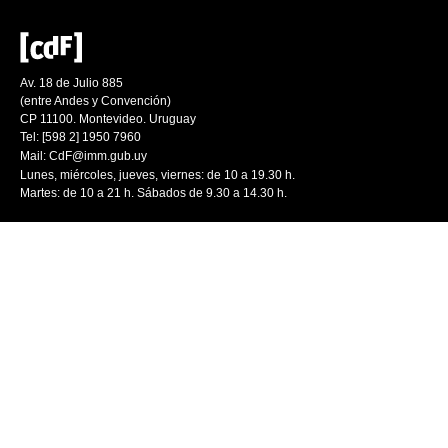
Av. 18 de Julio 885
(entre Andes y Convención)
CP 11100. Montevideo. Uruguay
Tel: [598 2] 1950 7960
Mail:
CdF@imm.gub.uy
Lunes, miércoles, jueves, viernes: de 10 a 19.30 h.
Martes: de 10 a 21 h. Sábados de 9.30 a 14.30 h.