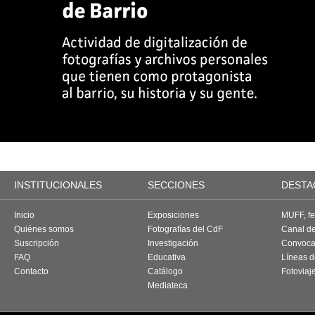
INSTITUCIONALES
SECCIONES
DESTA
Inicio
Exposiciones
MUFF, fes
Quiénes somos
Fotografías del CdF
Canal d
Suscripción
Investigación
Convoca
FAQ
Educativa
Líneas d
Contacto
Catálogo
Fotoviaj
Mediateca