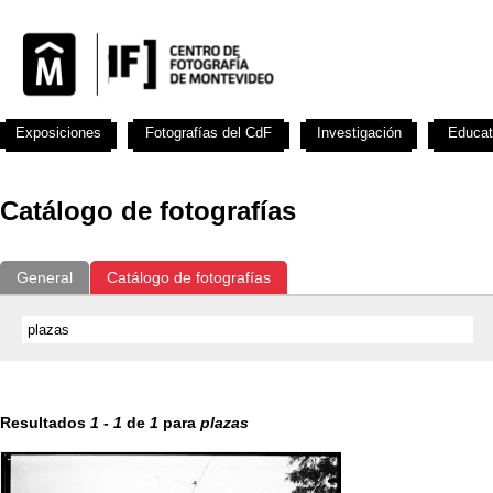
Exposiciones
Fotografías del CdF
Investigación
Educat
Catálogo de fotografías
General
Catálogo de fotografías
Resultados
1
-
1
de
1
para
plazas