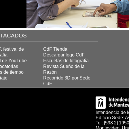
TACADOS
 festival de
CdF Tienda
afía
Descargar logo CdF
l de YouTube
Escuelas de fotografía
catorias
Revista Sueño de la
s de tiempo
Razón
iaje
Recorrido 3D por Sede
CdF
Intendencia de 
Edificio Sede: A
Tel: [598 2] 195
Montevideo, Uru