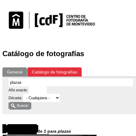
Catálogo de fotografías
General
Catálogo de fotografías
Año exacto:
Década:
Resultados
1
-
1
de
1
para
plazas