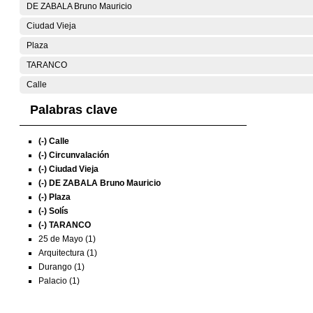
DE ZABALA Bruno Mauricio
Ciudad Vieja
Plaza
TARANCO
Calle
Palabras clave
(-)
Calle
(-)
Circunvalación
(-)
Ciudad Vieja
(-)
DE ZABALA Bruno Mauricio
(-)
Plaza
(-)
Solís
(-)
TARANCO
25 de Mayo (1)
Arquitectura (1)
Durango (1)
Palacio (1)
Exposiciones
Investigación
Fotografías del CdF
Mediateca
Educativa
Catálogo