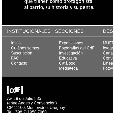
INSTITUCIONALES
SECCIONES
DES
Inicio
Exposiciones
MUFF,
Quiénes somos
Fotografías del CdF
fotogr
Suscripción
Investigación
Cana
FAQ
Educativa
Convo
Contacto
Catálogo
Línea
Mediateca
Fotov
Av. 18 de Julio 885
(entre Andes y Convención)
CP 11100. Montevideo. Uruguay
Tel: [598 2] 1950 7960