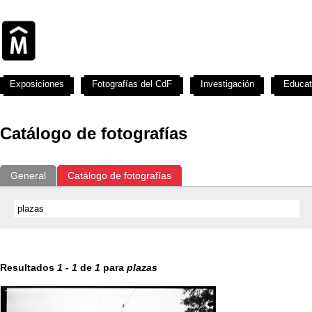
Exposiciones
Fotografías del CdF
Investigación
Educat
Catálogo de fotografías
General
Catálogo de fotografías
Resultados
1
-
1
de
1
para
plazas