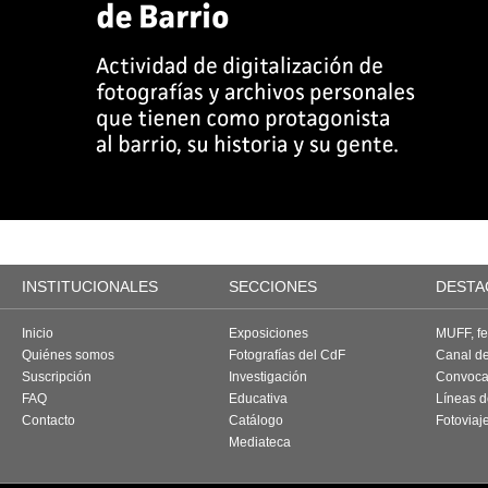
INSTITUCIONALES
SECCIONES
DESTA
Inicio
Exposiciones
MUFF, fes
Quiénes somos
Fotografías del CdF
Canal d
Suscripción
Investigación
Convoca
FAQ
Educativa
Líneas d
Contacto
Catálogo
Fotoviaj
Mediateca