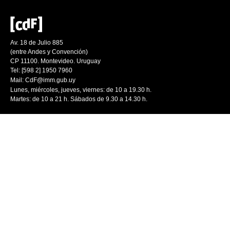
Av. 18 de Julio 885
(entre Andes y Convención)
CP 11100. Montevideo. Uruguay
Tel: [598 2] 1950 7960
Mail:
CdF@imm.gub.uy
Lunes, miércoles, jueves, viernes: de 10 a 19.30 h.
Martes: de 10 a 21 h. Sábados de 9.30 a 14.30 h.