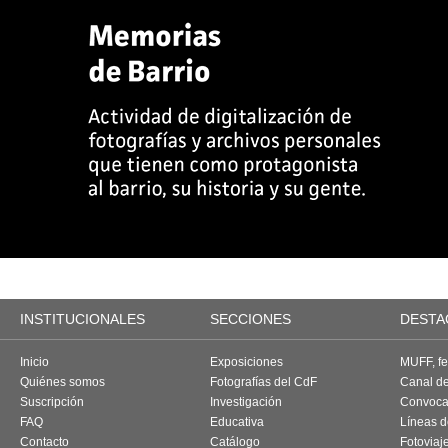
INSTITUCIONALES
SECCIONES
DESTA
Inicio
Exposiciones
MUFF, fes
Quiénes somos
Fotografías del CdF
Canal d
Suscripción
Investigación
Convoca
FAQ
Educativa
Líneas d
Contacto
Catálogo
Fotoviaj