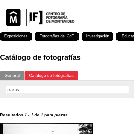
Exposiciones
Fotografías del CdF
Investigación
Educat
Catálogo de fotografías
General
Catálogo de fotografías
Resultados
1
-
1
de
1
para
plazas