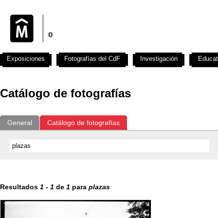
Exposiciones
Fotografías del CdF
Investigación
Educat
Catálogo de fotografías
General
Catálogo de fotografías
Resultados
1
-
1
de
1
para
plazas