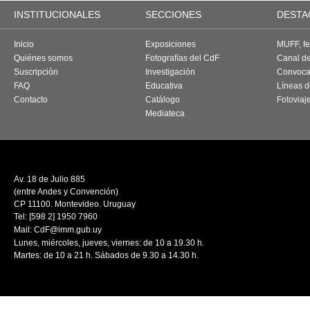
INSTITUCIONALES
SECCIONES
DESTA
Inicio
Exposiciones
MUFF, fes
Quiénes somos
Fotografías del CdF
Canal d
Suscripción
Investigación
Convoca
FAQ
Educativa
Líneas d
Contacto
Catálogo
Fotoviaj
Mediateca
Av. 18 de Julio 885
(entre Andes y Convención)
CP 11100. Montevideo. Uruguay
Tel: [598 2] 1950 7960
Mail:
CdF@imm.gub.uy
Lunes, miércoles, jueves, viernes: de 10 a 19.30 h.
Martes: de 10 a 21 h. Sábados de 9.30 a 14.30 h.