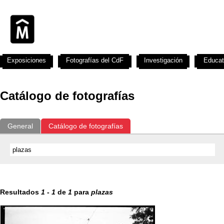
Exposiciones
Fotografías del CdF
Investigación
Educat
Catálogo de fotografías
General
Catálogo de fotografías
Resultados
1
-
1
de
1
para
plazas