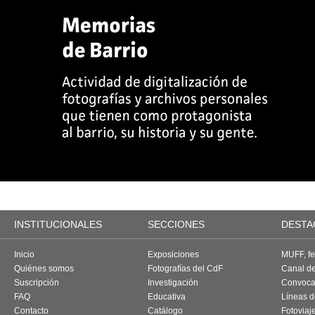
INSTITUCIONALES
SECCIONES
DESTA
Inicio
Exposiciones
MUFF, fes
Quiénes somos
Fotografías del CdF
Canal d
Suscripción
Investigación
Convoca
FAQ
Educativa
Líneas d
Contacto
Catálogo
Fotoviaj