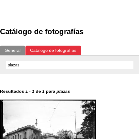
Exposiciones
Fotografías del CdF
Investigación
Educat
Catálogo de fotografías
General
Catálogo de fotografías
Resultados
1
-
1
de
1
para
plazas