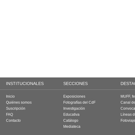
INSTITUCIONALES
SECCIONES
DESTA
Inicio
Exposiciones
MUFF, fes
Quiénes somos
Fotografías del CdF
Canal d
Suscripción
Investigación
Convoca
FAQ
Educativa
Líneas d
Contacto
Catálogo
Fotoviaj
Mediateca