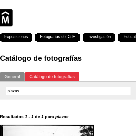
Exposiciones
Fotografías del CdF
Investigación
Educat
Catálogo de fotografías
General
Catálogo de fotografías
Resultados
1
-
1
de
1
para
plazas