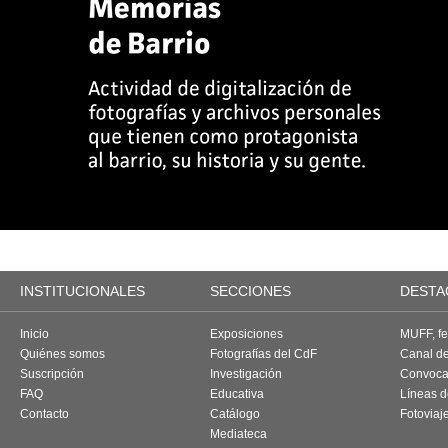
INSTITUCIONALES
SECCIONES
DESTA
Inicio
Exposiciones
MUFF, fes
Quiénes somos
Fotografías del CdF
Canal d
Suscripción
Investigación
Convoca
FAQ
Educativa
Líneas d
Contacto
Catálogo
Fotoviaj
Mediateca