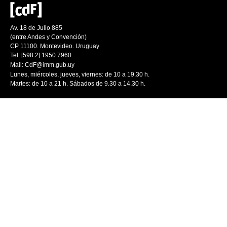
Av. 18 de Julio 885
(entre Andes y Convención)
CP 11100. Montevideo. Uruguay
Tel: [598 2] 1950 7960
Mail:
CdF@imm.gub.uy
Lunes, miércoles, jueves, viernes: de 10 a 19.30 h.
Martes: de 10 a 21 h. Sábados de 9.30 a 14.30 h.