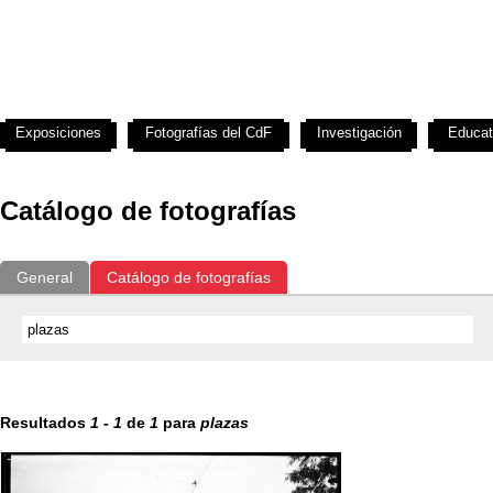
Exposiciones
Fotografías del CdF
Investigación
Educat
Catálogo de fotografías
General
Catálogo de fotografías
Resultados
1
-
1
de
1
para
plazas