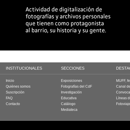
INSTITUCIONALES
SECCIONES
DESTA
Inicio
Exposiciones
MUFF, fes
Quiénes somos
Fotografías del CdF
Canal d
Suscripción
Investigación
Convoca
FAQ
Educativa
Líneas d
Contacto
Catálogo
Fotoviaj
Mediateca