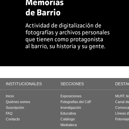
INSTITUCIONALES
SECCIONES
DESTA
Inicio
Exposiciones
MUFF, fes
Quiénes somos
Fotografías del CdF
Canal d
Suscripción
Investigación
Convoca
FAQ
Educativa
Líneas d
Contacto
Catálogo
Fotoviaj
Mediateca