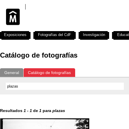
Exposiciones
Fotografías del CdF
Investigación
Educat
Catálogo de fotografías
General
Catálogo de fotografías
Resultados
1
-
1
de
1
para
plazas