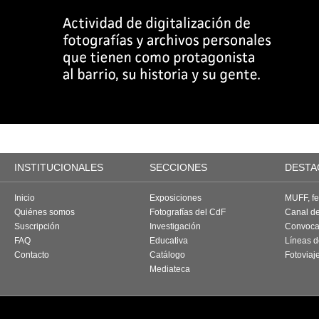
INSTITUCIONALES
SECCIONES
DESTA
Inicio
Exposiciones
MUFF, fes
Quiénes somos
Fotografías del CdF
Canal d
Suscripción
Investigación
Convoca
FAQ
Educativa
Líneas d
Contacto
Catálogo
Fotoviaj
Mediateca