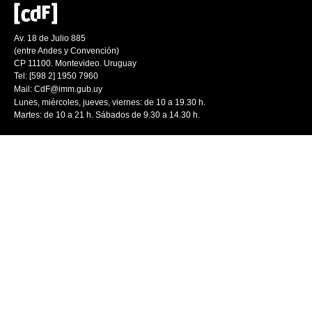
Av. 18 de Julio 885
(entre Andes y Convención)
CP 11100. Montevideo. Uruguay
Tel: [598 2] 1950 7960
Mail:
CdF@imm.gub.uy
Lunes, miércoles, jueves, viernes: de 10 a 19.30 h.
Martes: de 10 a 21 h. Sábados de 9.30 a 14.30 h.