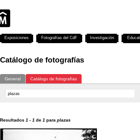
Exposiciones
Fotografías del CdF
Investigación
Educat
Catálogo de fotografías
General
Catálogo de fotografías
Resultados
1
-
1
de
1
para
plazas