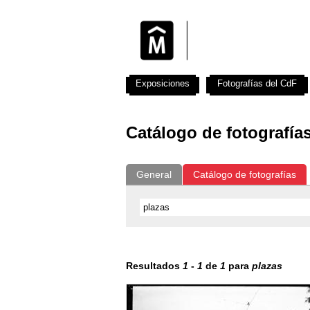
Exposiciones
Fotografías del CdF
Catálogo de fotografía
General
Catálogo de fotografías
Resultados
1
-
1
de
1
para
plazas