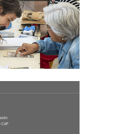
Razón
e CdF