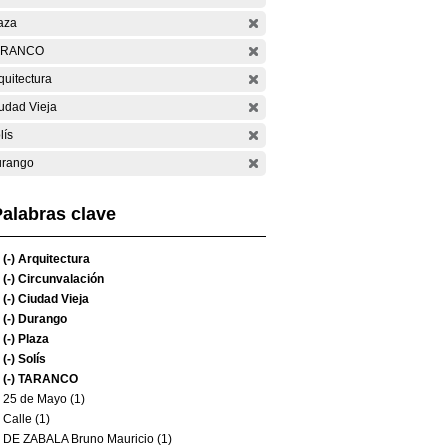
aza
ARANCO
quitectura
udad Vieja
lís
rango
alabras clave
(-)
Arquitectura
(-)
Circunvalación
(-)
Ciudad Vieja
(-)
Durango
(-)
Plaza
(-)
Solís
(-)
TARANCO
25 de Mayo (1)
Calle (1)
DE ZABALA Bruno Mauricio (1)