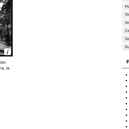
Pl
T
Ar
Ci
So
Du
P
ción
ha, la