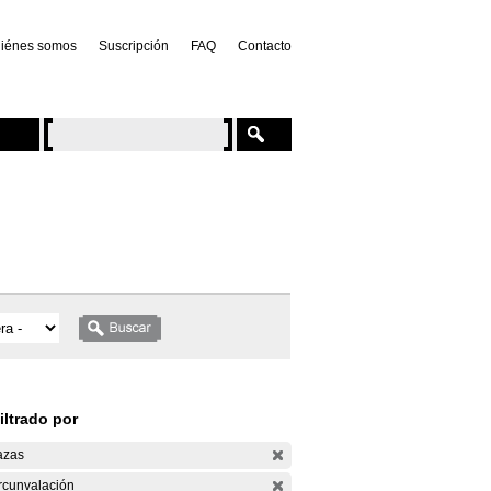
iénes somos
Suscripción
FAQ
Contacto
iltrado por
azas
rcunvalación