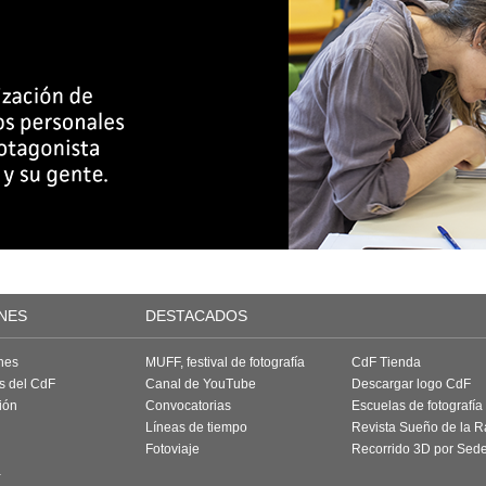
NES
DESTACADOS
nes
MUFF, festival de fotografía
CdF Tienda
as del CdF
Canal de YouTube
Descargar logo CdF
ión
Convocatorias
Escuelas de fotografía
Líneas de tiempo
Revista Sueño de la 
Fotoviaje
Recorrido 3D por Sed
a