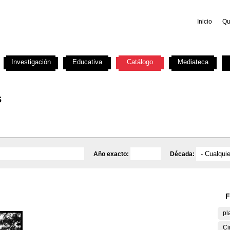
Inicio
Qu
Investigación
Educativa
Catálogo
Mediateca
s
Año exacto:
Década:
F
pl
Ci