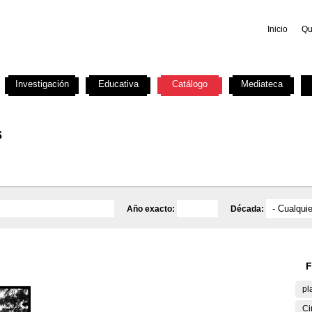
Inicio
Qu
Investigación
Educativa
Catálogo
Mediateca
s
Año exacto:
Década:
F
pl
Ci