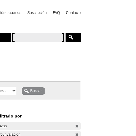
iénes somos
Suscripción
FAQ
Contacto
iltrado por
azas
rcunvalación