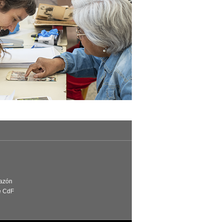
Razón
e CdF