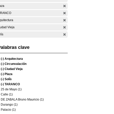
aza
ARANCO
quitectura
udad Vieja
lís
alabras clave
(-)
Arquitectura
(-)
Circunvalación
(-)
Ciudad Vieja
(-)
Plaza
(-)
Solís
(-)
TARANCO
25 de Mayo (1)
Calle (1)
DE ZABALA Bruno Mauricio (1)
Durango (1)
Palacio (1)