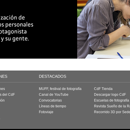
NES
DESTACADOS
nes
MUFF, festival de fotografía
CdF Tienda
as del CdF
Canal de YouTube
Descargar logo CdF
ión
Convocatorias
Escuelas de fotografía
Líneas de tiempo
Revista Sueño de la 
Fotoviaje
Recorrido 3D por Sed
a