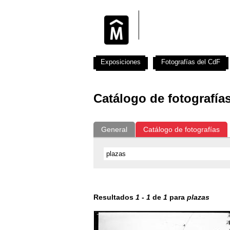
Exposiciones
Fotografías del CdF
Catálogo de fotografía
General
Catálogo de fotografías
Resultados
1
-
1
de
1
para
plazas