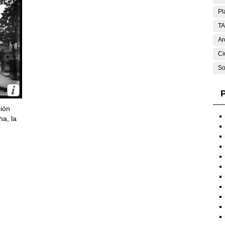
Pl
T
Ar
Ci
So
P
ción
ha, la