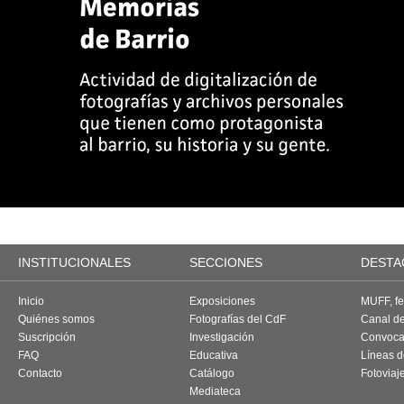
INSTITUCIONALES
SECCIONES
DESTA
Inicio
Exposiciones
MUFF, fes
Quiénes somos
Fotografías del CdF
Canal d
Suscripción
Investigación
Convoca
FAQ
Educativa
Líneas d
Contacto
Catálogo
Fotoviaj
Mediateca