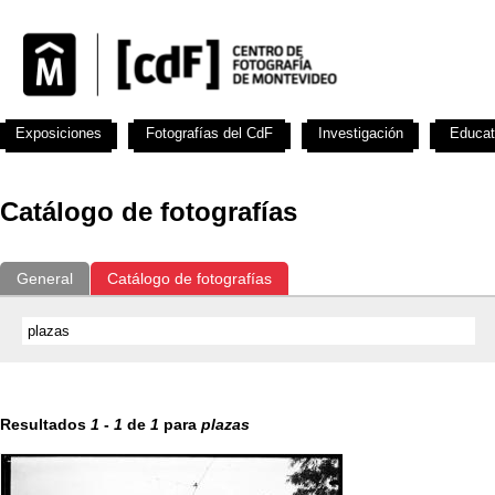
Exposiciones
Fotografías del CdF
Investigación
Educat
Catálogo de fotografías
General
Catálogo de fotografías
Resultados
1
-
1
de
1
para
plazas