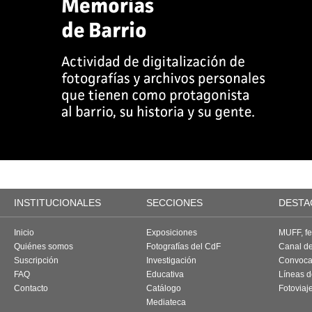
INSTITUCIONALES
SECCIONES
DESTA
Inicio
Exposiciones
MUFF, fes
Quiénes somos
Fotografías del CdF
Canal d
Suscripción
Investigación
Convoca
FAQ
Educativa
Líneas d
Contacto
Catálogo
Fotoviaj
Mediateca