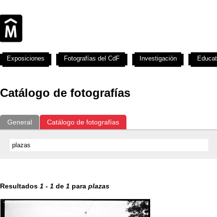
Exposiciones
Fotografías del CdF
Investigación
Educat
Catálogo de fotografías
General
Catálogo de fotografías
Resultados
1
-
1
de
1
para
plazas