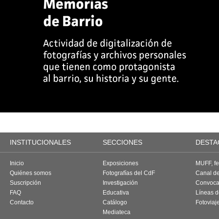
INSTITUCIONALES
SECCIONES
DESTA
Inicio
Exposiciones
MUFF, fes
Quiénes somos
Fotografías del CdF
Canal d
Suscripción
Investigación
Convoca
FAQ
Educativa
Líneas d
Contacto
Catálogo
Fotoviaj
Mediateca