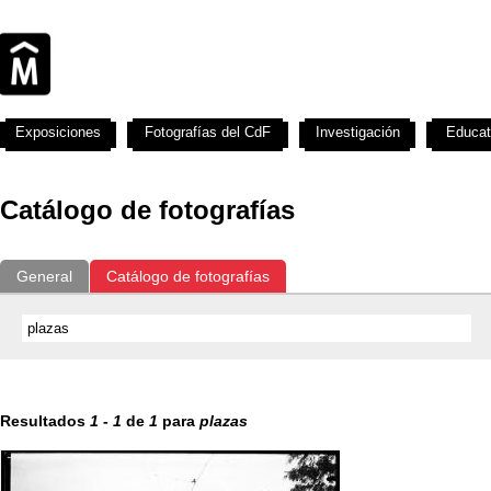
Exposiciones
Fotografías del CdF
Investigación
Educat
Catálogo de fotografías
General
Catálogo de fotografías
Resultados
1
-
1
de
1
para
plazas