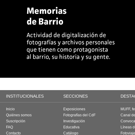
INSTITUCIONALES
SECCIONES
DESTA
Inicio
Exposiciones
MUFF, fes
Quiénes somos
Fotografías del CdF
Canal d
Suscripción
Investigación
Convoca
FAQ
Educativa
Líneas d
Contacto
Catálogo
Fotoviaj