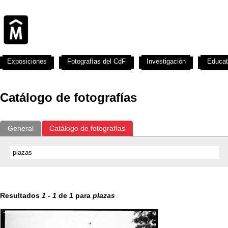
Exposiciones
Fotografías del CdF
Investigación
Educat
Catálogo de fotografías
General
Catálogo de fotografías
Resultados
1
-
1
de
1
para
plazas