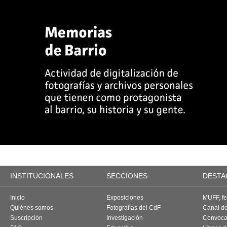
INSTITUCIONALES
SECCIONES
DESTA
Inicio
Exposiciones
MUFF, fes
Quiénes somos
Fotografías del CdF
Canal d
Suscripción
Investigación
Convoca