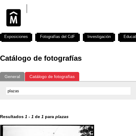
Exposiciones
Fotografías del CdF
Investigación
Educat
Catálogo de fotografías
General
Catálogo de fotografías
Resultados
1
-
1
de
1
para
plazas