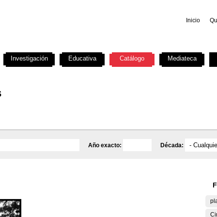
Inicio
Qu
Investigación
Educativa
Catálogo
Mediateca
s
Año exacto:
Década:
F
pl
Ci