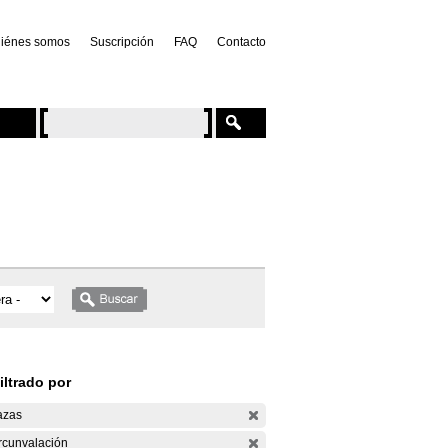
iénes somos
Suscripción
FAQ
Contacto
iltrado por
azas
rcunvalación