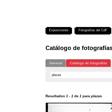
Exposiciones
Fotografías del CdF
Catálogo de fotografía
General
Catálogo de fotografías
Resultados
1
-
1
de
1
para
plazas