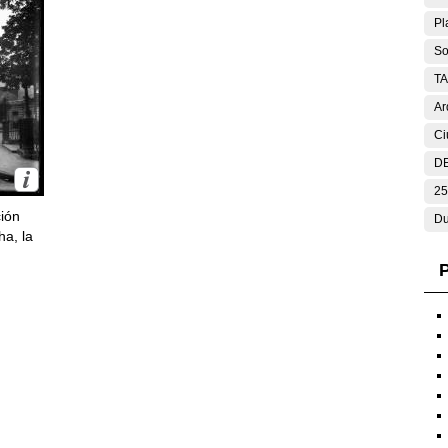
Pl
So
T
Ar
Ci
DE
25
ción
Du
ha, la
P