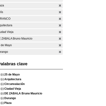
aza
lís
ARANCO
quitectura
udad Vieja
 ZABALA Bruno Mauricio
 de Mayo
rango
alabras clave
(-)
25 de Mayo
(-)
Arquitectura
(-)
Circunvalación
(-)
Ciudad Vieja
(-)
DE ZABALA Bruno Mauricio
(-)
Durango
(-)
Plaza