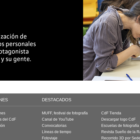
NES
DESTACADOS
nes
MUFF, festival de fotografía
CdF Tienda
as del CdF
Canal de YouTube
Descargar logo CdF
ión
Convocatorias
Escuelas de fotografía
Líneas de tiempo
Revista Sueño de la 
Fotoviaje
Recorrido 3D por Sed