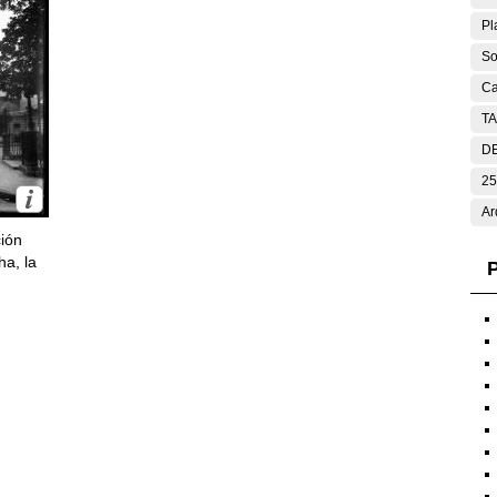
Pl
So
Ca
T
DE
25
Ar
ción
ha, la
P