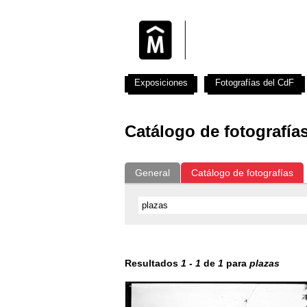
Exposiciones
Fotografías del CdF
Catálogo de fotografía
General
Catálogo de fotografías
Resultados
1
-
1
de
1
para
plazas