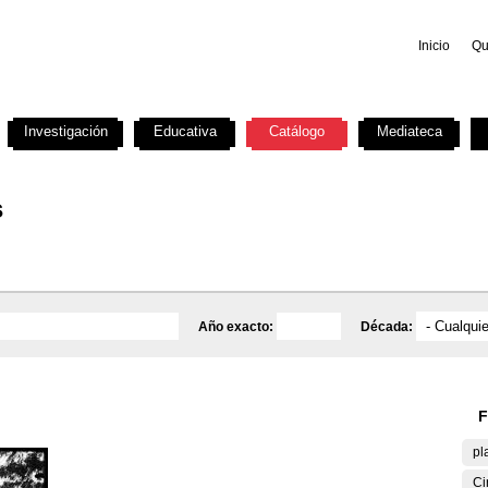
Inicio
Qu
Investigación
Educativa
Catálogo
Mediateca
s
Año exacto:
Década:
F
pl
Ci