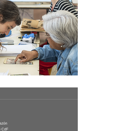
Razón
e CdF