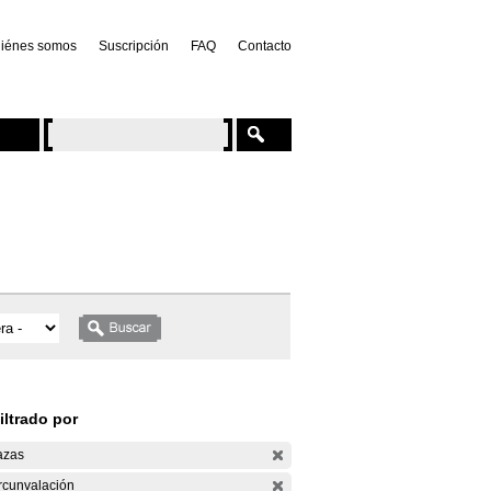
iénes somos
Suscripción
FAQ
Contacto
iltrado por
azas
rcunvalación