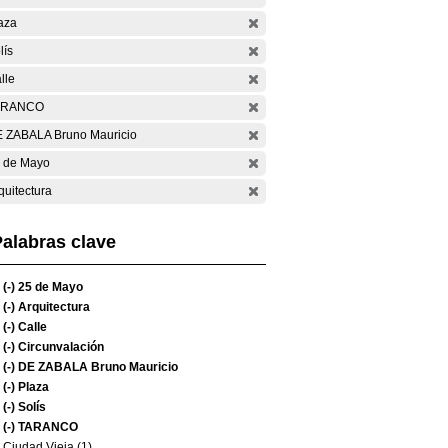
aza
lís
lle
ARANCO
 ZABALA Bruno Mauricio
 de Mayo
quitectura
alabras clave
(-)
25 de Mayo
(-)
Arquitectura
(-)
Calle
(-)
Circunvalación
(-)
DE ZABALA Bruno Mauricio
(-)
Plaza
(-)
Solís
(-)
TARANCO
Ciudad Vieja (1)