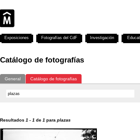
Exposiciones
Fotografías del CdF
Investigación
Educat
Catálogo de fotografías
General
Catálogo de fotografías
Resultados
1
-
1
de
1
para
plazas