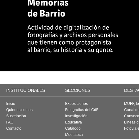
INSTITUCIONALES
SECCIONES
DESTA
Inicio
Exposiciones
MUFF, fes
Quiénes somos
Fotografías del CdF
Canal d
Suscripción
Investigación
Convoca
FAQ
Educativa
Líneas d
Contacto
Catálogo
Fotoviaj
Mediateca