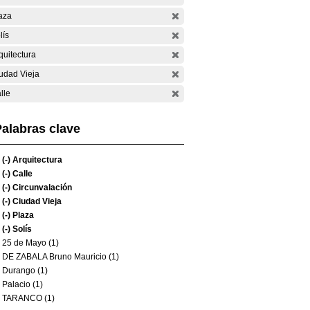
aza
lís
quitectura
udad Vieja
lle
alabras clave
(-)
Arquitectura
(-)
Calle
(-)
Circunvalación
(-)
Ciudad Vieja
(-)
Plaza
(-)
Solís
25 de Mayo (1)
DE ZABALA Bruno Mauricio (1)
Durango (1)
Palacio (1)
TARANCO (1)