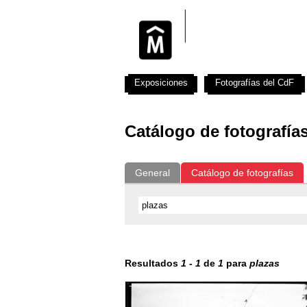
Exposiciones
Fotografías del CdF
Catálogo de fotografía
General
Catálogo de fotografías
Resultados
1
-
1
de
1
para
plazas