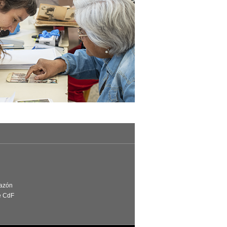
Razón
e CdF