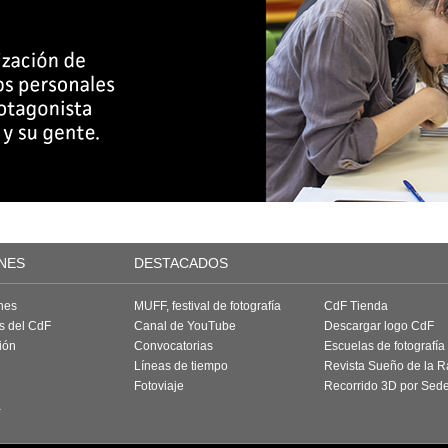
NES
DESTACADOS
nes
MUFF, festival de fotografía
CdF Tienda
as del CdF
Canal de YouTube
Descargar logo CdF
ión
Convocatorias
Escuelas de fotografía
Líneas de tiempo
Revista Sueño de la 
Fotoviaje
Recorrido 3D por Sed
a