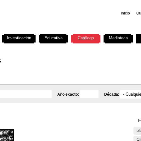
Inicio
Qu
Investigación
Educativa
Catálogo
Mediateca
s
Año exacto:
Década:
F
pl
Ci