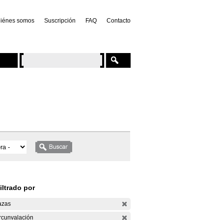
iénes somos
Suscripción
FAQ
Contacto
iltrado por
azas
rcunvalación