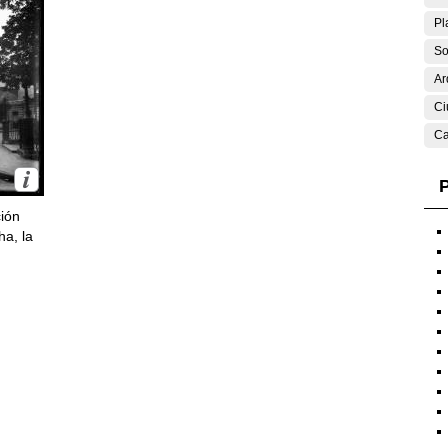
Pl
So
Ar
Ci
Ca
P
ción
ha, la