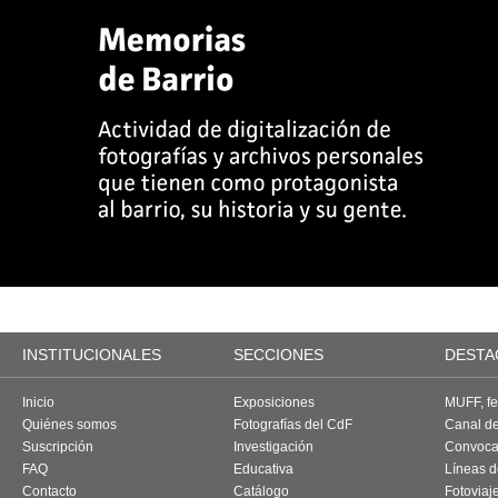
INSTITUCIONALES
SECCIONES
DESTA
Inicio
Exposiciones
MUFF, fes
Quiénes somos
Fotografías del CdF
Canal d
Suscripción
Investigación
Convoca
FAQ
Educativa
Líneas d
Contacto
Catálogo
Fotoviaj