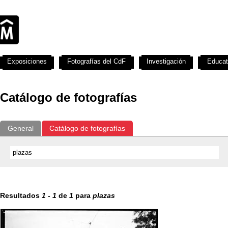
Exposiciones
Fotografías del CdF
Investigación
Educat
Catálogo de fotografías
General
Catálogo de fotografías
Resultados
1
-
1
de
1
para
plazas