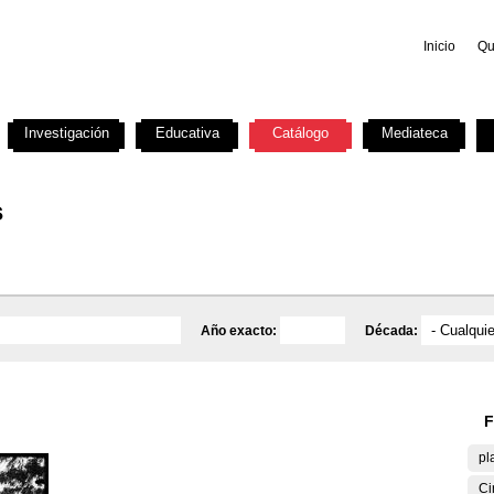
Inicio
Qu
Investigación
Educativa
Catálogo
Mediateca
s
Año exacto:
Década:
F
pl
Ci