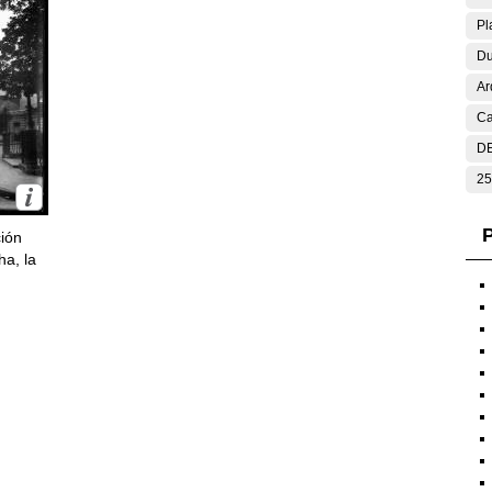
Pl
Du
Ar
Ca
DE
25
P
ción
ha, la