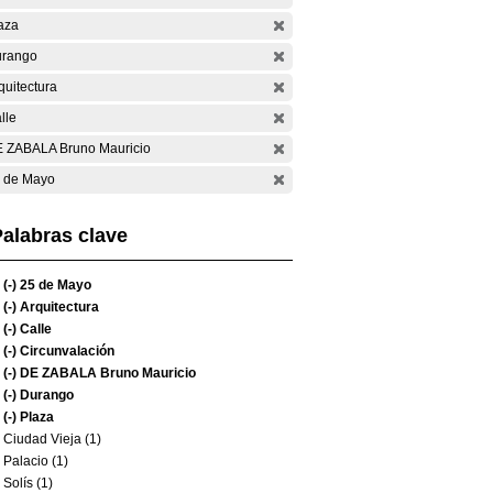
aza
rango
quitectura
lle
 ZABALA Bruno Mauricio
 de Mayo
alabras clave
(-)
25 de Mayo
(-)
Arquitectura
(-)
Calle
(-)
Circunvalación
(-)
DE ZABALA Bruno Mauricio
(-)
Durango
(-)
Plaza
Ciudad Vieja (1)
Palacio (1)
Solís (1)