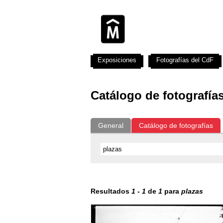
Exposiciones
Fotografías del CdF
Catálogo de fotografía
General
Catálogo de fotografías
Resultados
1
-
1
de
1
para
plazas