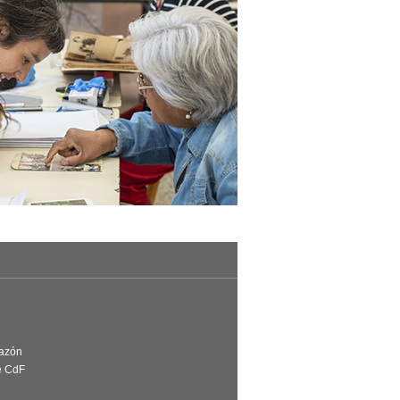
Razón
e CdF