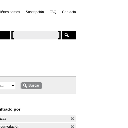
iénes somos
Suscripción
FAQ
Contacto
iltrado por
azas
rcunvalación