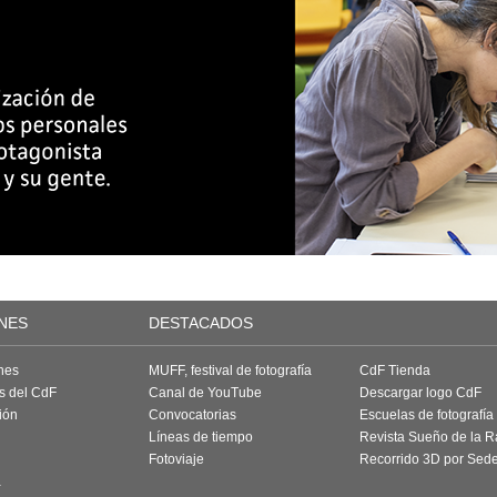
NES
DESTACADOS
nes
MUFF, festival de fotografía
CdF Tienda
as del CdF
Canal de YouTube
Descargar logo CdF
ión
Convocatorias
Escuelas de fotografía
Líneas de tiempo
Revista Sueño de la 
Fotoviaje
Recorrido 3D por Sed
a