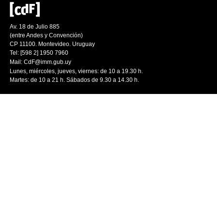
Av. 18 de Julio 885
(entre Andes y Convención)
CP 11100. Montevideo. Uruguay
Tel: [598 2] 1950 7960
Mail:
CdF@imm.gub.uy
Lunes, miércoles, jueves, viernes: de 10 a 19.30 h.
Martes: de 10 a 21 h. Sábados de 9.30 a 14.30 h.