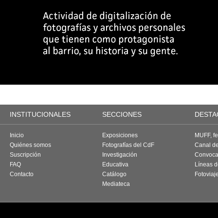
INSTITUCIONALES
SECCIONES
DESTA
Inicio
Exposiciones
MUFF, fes
Quiénes somos
Fotografías del CdF
Canal d
Suscripción
Investigación
Convoca
FAQ
Educativa
Líneas d
Contacto
Catálogo
Fotoviaj
Mediateca