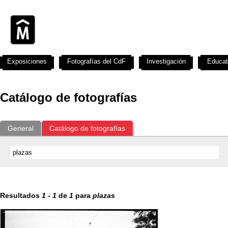
Exposiciones
Fotografías del CdF
Investigación
Educat
Catálogo de fotografías
General
Catálogo de fotografías
Resultados
1
-
1
de
1
para
plazas