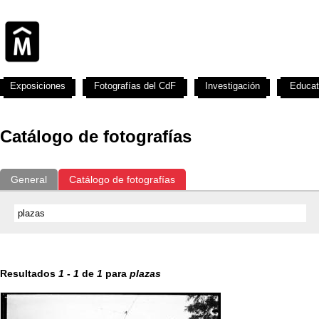
Exposiciones
Fotografías del CdF
Investigación
Educat
Catálogo de fotografías
General
Catálogo de fotografías
Resultados
1
-
1
de
1
para
plazas