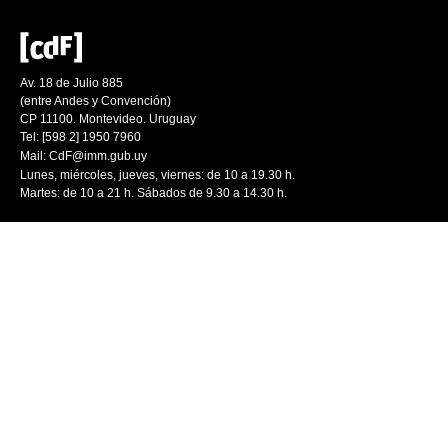
Av. 18 de Julio 885
(entre Andes y Convención)
CP 11100. Montevideo. Uruguay
Tel: [598 2] 1950 7960
Mail:
CdF@imm.gub.uy
Lunes, miércoles, jueves, viernes: de 10 a 19.30 h.
Martes: de 10 a 21 h. Sábados de 9.30 a 14.30 h.