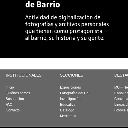
INSTITUCIONALES
SECCIONES
DESTA
Inicio
Exposiciones
MUFF, fes
Quiénes somos
Fotografías del CdF
Canal d
Suscripción
Investigación
Convoca
FAQ
Educativa
Líneas d
Contacto
Catálogo
Fotoviaj
Mediateca