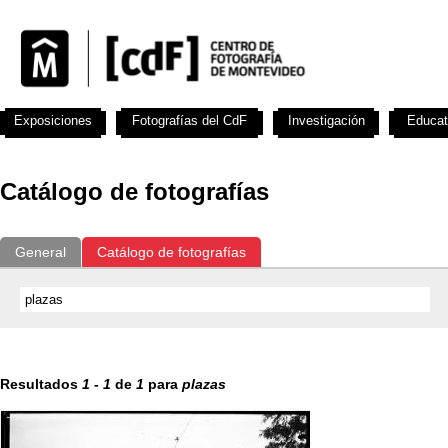
Exposiciones
Fotografías del CdF
Investigación
Educat
Catálogo de fotografías
General
Catálogo de fotografías
Resultados
1
-
1
de
1
para
plazas