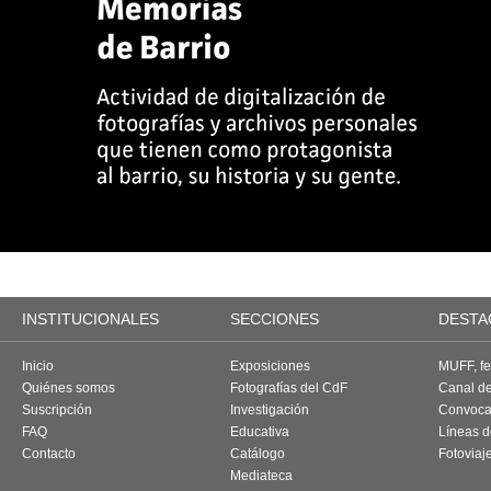
INSTITUCIONALES
SECCIONES
DESTA
Inicio
Exposiciones
MUFF, fes
Quiénes somos
Fotografías del CdF
Canal d
Suscripción
Investigación
Convoca
FAQ
Educativa
Líneas d
Contacto
Catálogo
Fotoviaj
Mediateca