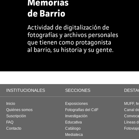
INSTITUCIONALES
SECCIONES
DESTA
Inicio
Exposiciones
MUFF, fes
Quiénes somos
Fotografías del CdF
Canal d
Suscripción
Investigación
Convoca
FAQ
Educativa
Líneas d
Contacto
Catálogo
Fotoviaj
Mediateca