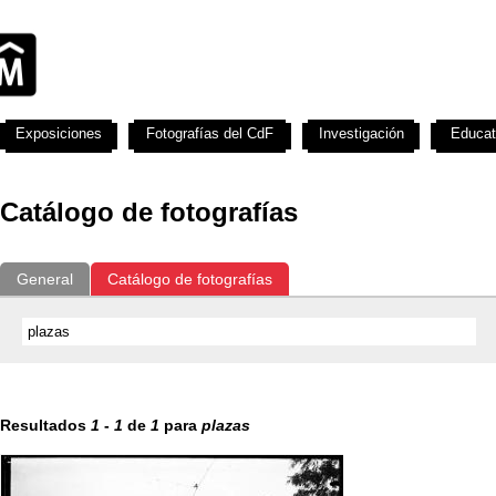
Exposiciones
Fotografías del CdF
Investigación
Educat
Catálogo de fotografías
General
Catálogo de fotografías
Resultados
1
-
1
de
1
para
plazas