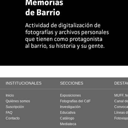
INSTITUCIONALES
SECCIONES
DESTA
Inicio
Exposiciones
MUFF, fes
Quiénes somos
Fotografías del CdF
Canal d
Suscripción
Investigación
Convoca
FAQ
Educativa
Líneas d
Contacto
Catálogo
Fotoviaj
Mediateca