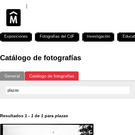
Exposiciones
Fotografías del CdF
Investigación
Educat
Catálogo de fotografías
General
Catálogo de fotografías
Resultados
1
-
1
de
1
para
plazas