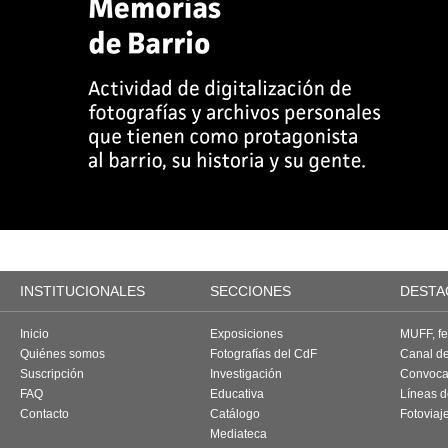
INSTITUCIONALES
SECCIONES
DESTA
Inicio
Exposiciones
MUFF, fes
Quiénes somos
Fotografías del CdF
Canal d
Suscripción
Investigación
Convoca
FAQ
Educativa
Líneas d
Contacto
Catálogo
Fotoviaj
Mediateca