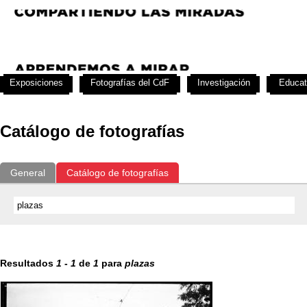
Exposiciones
Fotografías del CdF
Investigación
Educat
Catálogo de fotografías
General
Catálogo de fotografías
Resultados
1
-
1
de
1
para
plazas