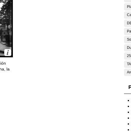
Pl
Ca
DE
Pa
So
Du
25
ción
T
ha, la
Ar
P