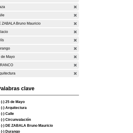
aza
lle
 ZABALA Bruno Mauricio
lacio
lís
rango
 de Mayo
ARANCO
quitectura
alabras clave
(-)
25 de Mayo
(-)
Arquitectura
(-)
Calle
(-)
Circunvalación
(-)
DE ZABALA Bruno Mauricio
(-)
Durango