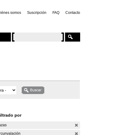
iénes somos
Suscripción
FAQ
Contacto
iltrado por
azas
rcunvalación