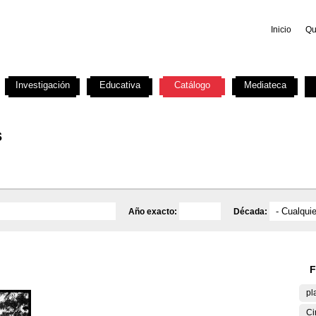
Inicio
Qu
Investigación
Educativa
Catálogo
Mediateca
s
Año exacto:
Década:
F
pl
Ci