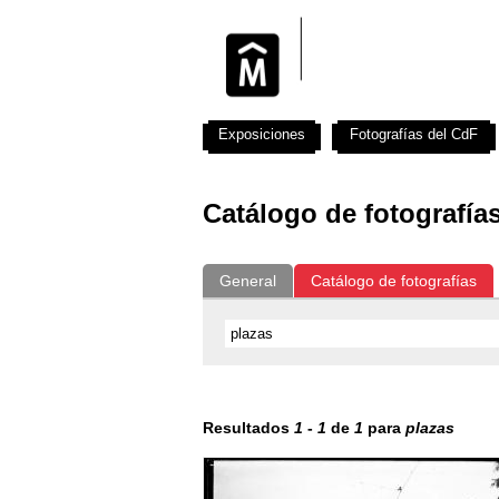
Exposiciones
Fotografías del CdF
Catálogo de fotografía
General
Catálogo de fotografías
Resultados
1
-
1
de
1
para
plazas