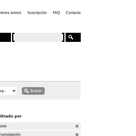
iénes somos
Suscripción
FAQ
Contacto
iltrado por
azas
rcunvalación