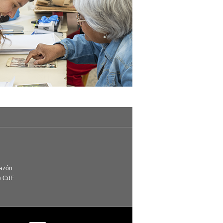
Razón
e CdF