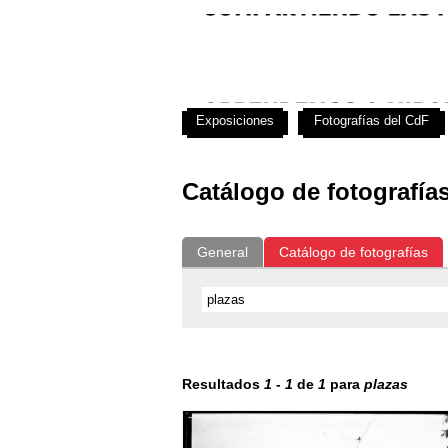
Exposiciones
Fotografías del CdF
Catálogo de fotografía
General
Catálogo de fotografías
Resultados
1
-
1
de
1
para
plazas