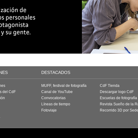
NES
DESTACADOS
nes
MUFF, festival de fotografía
CdF Tienda
as del CdF
Canal de YouTube
Descargar logo CdF
ión
Convocatorias
Escuelas de fotografía
Líneas de tiempo
Revista Sueño de la 
Fotoviaje
Recorrido 3D por Sed
a