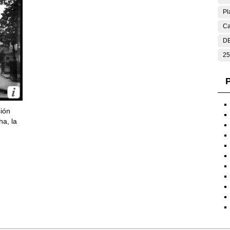
Pl
Ca
DE
25
P
ción
ha, la