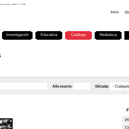
Inicio
Qu
Investigación
Educativa
Catálogo
Mediateca
s
Año exacto:
Década:
F
pl
Ci