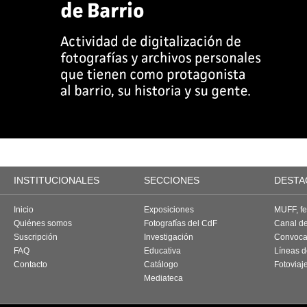
INSTITUCIONALES
SECCIONES
DESTA
Inicio
Exposiciones
MUFF, fes
Quiénes somos
Fotografías del CdF
Canal d
Suscripción
Investigación
Convoca
FAQ
Educativa
Líneas d
Contacto
Catálogo
Fotoviaj
Mediateca