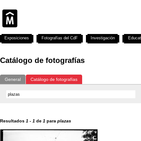
Exposiciones
Fotografías del CdF
Investigación
Educat
Catálogo de fotografías
General
Catálogo de fotografías
Resultados
1
-
1
de
1
para
plazas