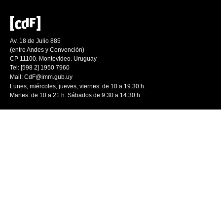
Av. 18 de Julio 885
(entre Andes y Convención)
CP 11100. Montevideo. Uruguay
Tel: [598 2] 1950 7960
Mail:
CdF@imm.gub.uy
Lunes, miércoles, jueves, viernes: de 10 a 19.30 h.
Martes: de 10 a 21 h. Sábados de 9.30 a 14.30 h.