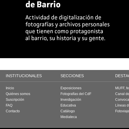
INSTITUCIONALES
SECCIONES
DESTA
Inicio
Exposiciones
MUFF, fes
Quiénes somos
Fotografías del CdF
Canal d
Suscripción
Investigación
Convoca
FAQ
Educativa
Líneas d
Contacto
Catálogo
Fotoviaj
Mediateca