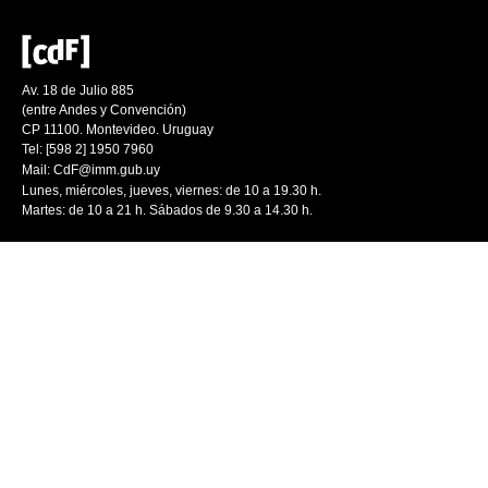
Av. 18 de Julio 885
(entre Andes y Convención)
CP 11100. Montevideo. Uruguay
Tel: [598 2] 1950 7960
Mail:
CdF@imm.gub.uy
Lunes, miércoles, jueves, viernes: de 10 a 19.30 h.
Martes: de 10 a 21 h. Sábados de 9.30 a 14.30 h.