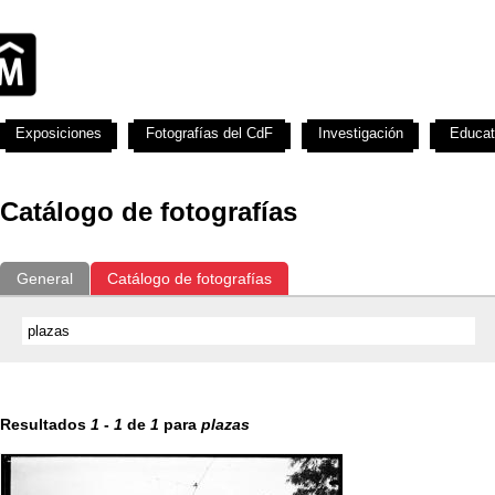
Exposiciones
Fotografías del CdF
Investigación
Educat
Catálogo de fotografías
General
Catálogo de fotografías
Resultados
1
-
1
de
1
para
plazas