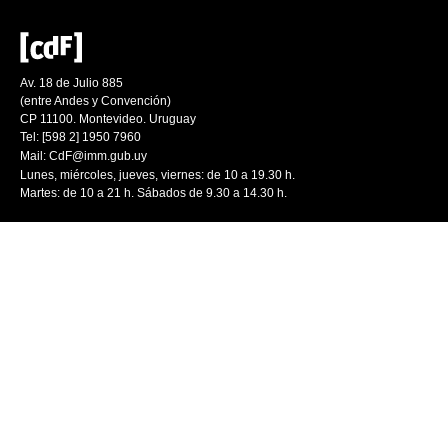
Av. 18 de Julio 885
(entre Andes y Convención)
CP 11100. Montevideo. Uruguay
Tel: [598 2] 1950 7960
Mail:
CdF@imm.gub.uy
Lunes, miércoles, jueves, viernes: de 10 a 19.30 h.
Martes: de 10 a 21 h. Sábados de 9.30 a 14.30 h.