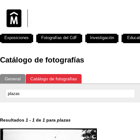
Exposiciones
Fotografías del CdF
Investigación
Educat
Catálogo de fotografías
General
Catálogo de fotografías
Resultados
1
-
1
de
1
para
plazas