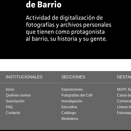
INSTITUCIONALES
SECCIONES
DESTA
Inicio
Exposiciones
MUFF, fes
Quiénes somos
Fotografías del CdF
Canal d
Suscripción
Investigación
Convoca
FAQ
Educativa
Líneas d
Contacto
Catálogo
Fotoviaj
Mediateca